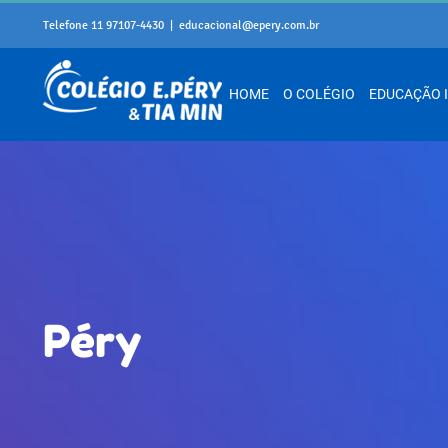
Skip
Telefone 11 97107-4430
|
educacional@epery.com.br
to
content
HOME
O COLÉGIO
EDUCAÇÃO 
Péry