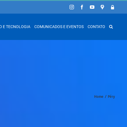
Instagram
Facebook
YouTube
Google
Área
Maps
Restrita
O E TECNOLOGIA
COMUNICADOS E EVENTOS
CONTATO
Home
/
Péry